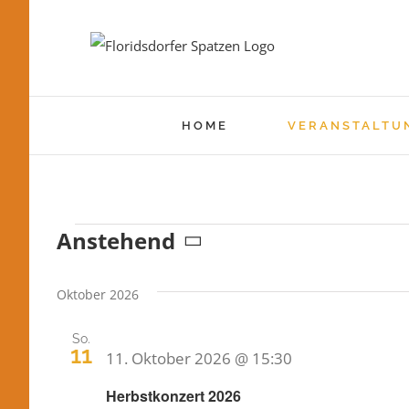
Skip
to
content
HOME
VERANSTALTU
Anstehend
Veranstaltung
Datum
wählen.
Oktober 2026
So.
11
11. Oktober 2026 @ 15:30
Herbstkonzert 2026